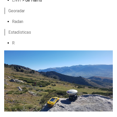
ENVI
> de Harris
Georadar
Radan
Estadísticas
R